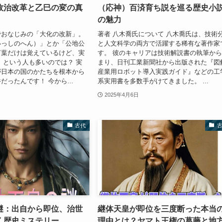
政治改革と乙巳の変の真
（応神）百済育ち説を巡る歴史小
の魅力
でおなじみの「大化の改新」。
著者 八木喬氏について 八木喬氏は、技術
いっしのへん）」とか「公地公
と人文科学の両方で活躍する稀有な著作家
言葉だけは覚えているけど、実
す。 彼のキャリアは技術解説書の執筆か
 という人も多いのでは？ 実
まり、日刊工業新聞社から出版された『図
が日本の国のかたちを根本から
産業用ロボット導入実践ガイド』などの工
だったんです！ 今から...
系実用書を多数手がけてきました。 ...
2025年4月6日
古代
謎：出自から即位、治世
継体天皇が即位を三度断った本当
く歴史ミステリー
理由とは？ヤマト王権の葛藤と地