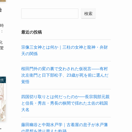
治
検索
良時
に：
最近の投稿
は
化
宗像三女神とは何か｜三柱の女神と龍神・弁財
は驚
天の関係
桜田門外の変の裏で交わされた仮祝言——有村
次左衛門と日下部松子、23歳が死を前に選んだ
古代
覚悟
四国切り取りとは何だったのか──長宗我部元親
と信長・秀吉・秀長の狭間で揺れた土佐の戦国
大名
藤田幽谷と中期水戸学｜古着屋の息子が水戸藩
ケ
の思想を塗り替えた軌跡