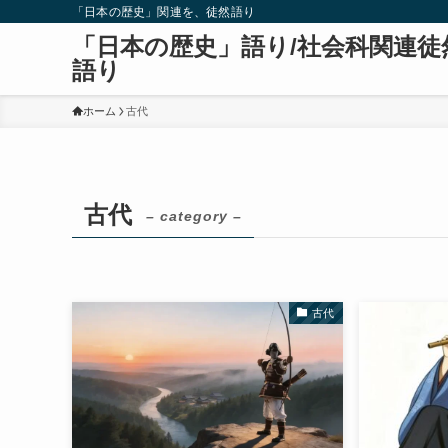
「日本の歴史」関連を、徒然語り
「日本の歴史」語り/社会科関連徒
語り
ホーム
古代
古代
– category –
古代