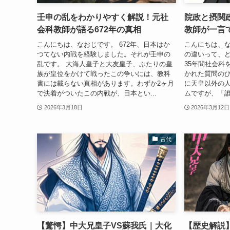
壬申の乱をわかりやすく解説！元社
院政と摂関
会科教師が語る672年の真相
教師が一言
こんにちは、なおじです。 672年、日本はか
こんにちは、な
つてない内戦を経験しました。それが壬申の
の違いって、
乱です。 大海人皇子と大友皇子、ふたりの皇
35年間社会科
族が皇位をかけて戦ったこの争いには、教科
かれた質問のひ
書には載らない真相があります。わずか2ヶ月
に天皇以外の
で決着がついたこの内戦が、日本とい...
ムですが、「誰
2026年3月18日
2026年3月12日
古代
【驚愕】中大兄皇子VS蘇我氏｜大化
【歴史解説