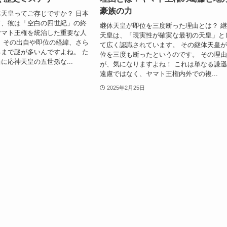
豪族の力
天皇ってご存じですか？ 日本
て、彼は「空白の四世紀」の終
継体天皇が即位を三度断った理由とは？ 
ヤマト王権を統治した重要な人
天皇は、「現実性が確実な最初の天皇」と
、その出自や即位の経緯、さら
て広く認識されています。 その継体天皇
まで謎が多いんですよね。 た
位を三度も断ったというのです。 その理
に応神天皇の五世孫な...
が、気になりますよね！ これは単なる謙
遠慮ではなく、ヤマト王権内外での複...
2025年2月25日