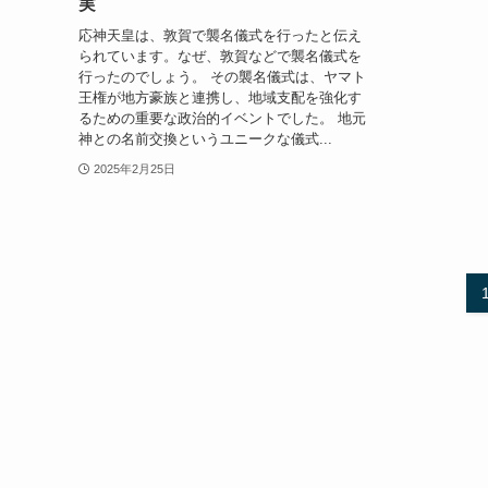
実
応神天皇は、敦賀で襲名儀式を行ったと伝え
られています。なぜ、敦賀などで襲名儀式を
行ったのでしょう。 その襲名儀式は、ヤマト
王権が地方豪族と連携し、地域支配を強化す
るための重要な政治的イベントでした。 地元
神との名前交換というユニークな儀式...
2025年2月25日