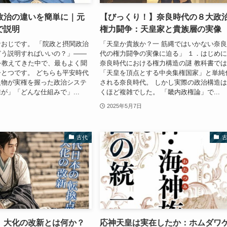
政治の違いを簡単に｜元
【びっくり！】奈良時代の８大政
で説明
権力闘争：天皇家と貴族層の実像
おじです。 「院政と摂関政治
「天皇か貴族か？一 筋縄ではいかない奈
どう説明すればいいの？」——
代の権力闘争の実像に迫る」 １．はじめ
を教えてきた中で、最もよく聞
奈良時代における権力構造の謎 教科書で
とつです。 どちらも平安時代
「天皇を頂点とする中央集権国家」と単純
人物が実権を握った政治システ
される奈良時代。 しかし実際の政治構造
が」「どんな仕組みで」...
くほど複雑でした。 「畿内政権論」で...
2025年5月7日
古代
】大化の改新とは何か？
応神天皇は実在したか：ホムダワ