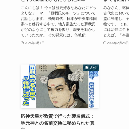
こんにちは！ 今日は歴史好きなあなたにピッ
みなさん、継体
タリなテーマ、「蘇我氏のルーツ」について
古代史におい
お話しします。 飛鳥時代、日本が中央集権国
盤に登場し、
家へと移行する中で、地方豪族だった蘇我氏
物です。 でも
がどのようにして権力を握り、歴史を動かし
には治世に至る
ていったのか。 その背景には、仏教伝...
とえば、「本当
2025年3月1日
2025年2月28日
古代
応神天皇が敦賀で行った襲名儀式：
地元神との名前交換に秘められた真