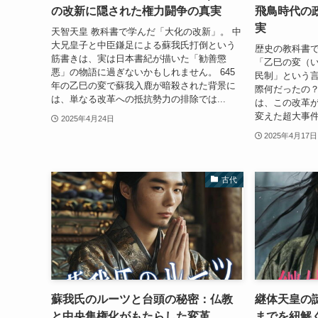
の改新に隠された権力闘争の真実
飛鳥時代の
実
天智天皇 教科書で学んだ「大化の改新」。 中
大兄皇子と中臣鎌足による蘇我氏打倒という
歴史の教科書
筋書きは、実は日本書紀が描いた「勧善懲
「乙巳の変（
悪」の物語に過ぎないかもしれません。 645
民制」という
年の乙巳の変で蘇我入鹿が暗殺された背景に
際何だったの？
は、単なる改革への抵抗勢力の排除では...
は、この改革
変えた超大事件
2025年4月24日
2025年4月17日
古代
蘇我氏のルーツと台頭の秘密：仏教
継体天皇の
と中央集権化がもたらした変革
までを紐解