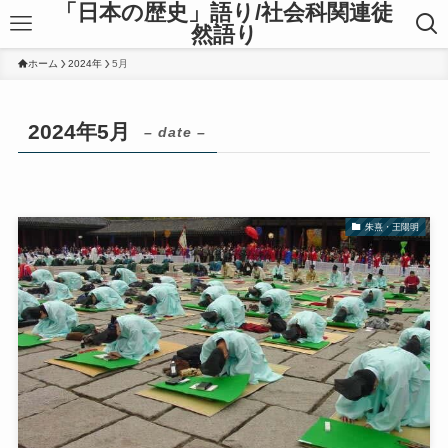
「日本の歴史」語り/社会科関連徒
然語り
ホーム
2024年
5月
2024年5月
– date –
朱熹・王陽明