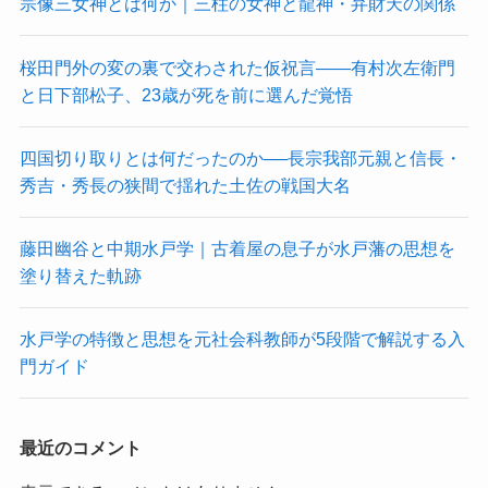
宗像三女神とは何か｜三柱の女神と龍神・弁財天の関係
桜田門外の変の裏で交わされた仮祝言——有村次左衛門
と日下部松子、23歳が死を前に選んだ覚悟
四国切り取りとは何だったのか──長宗我部元親と信長・
秀吉・秀長の狭間で揺れた土佐の戦国大名
藤田幽谷と中期水戸学｜古着屋の息子が水戸藩の思想を
塗り替えた軌跡
水戸学の特徴と思想を元社会科教師が5段階で解説する入
門ガイド
最近のコメント