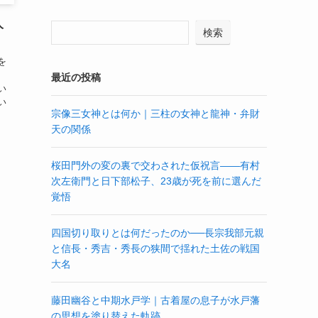
人
検索
を
最近の投稿
い
い
宗像三女神とは何か｜三柱の女神と龍神・弁財
天の関係
桜田門外の変の裏で交わされた仮祝言——有村
次左衛門と日下部松子、23歳が死を前に選んだ
覚悟
四国切り取りとは何だったのか──長宗我部元親
と信長・秀吉・秀長の狭間で揺れた土佐の戦国
大名
藤田幽谷と中期水戸学｜古着屋の息子が水戸藩
の思想を塗り替えた軌跡