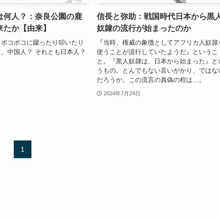
は何人？：奈良公園の鹿
信長と弥助：戦国時代日本から黒
来たか【由来】
奴隷の流行が始まったのか
をボコボコに蹴ったり叩いたり
『当時、権威の象徴としてアフリカ人奴隷
、中国人？ それとも日本人？
使うことが流行していたようだ』というこ
と。『黒人奴隷は、日本から始まった』と
うもの。とんでもない言いがかり、ではな
だろうか。この流言の真偽の程は…。
2024年7月24日
1