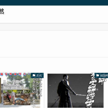
然
古代
戦国