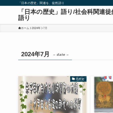
「日本の歴史」関連を、徒然語り
「日本の歴史」語り/社会科関連徒
語り
ホーム
2024年
7月
2024年7月
– date –
思想史