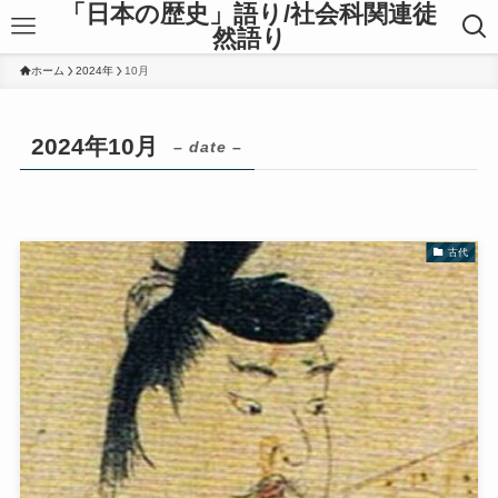
「日本の歴史」語り/社会科関連徒
然語り
ホーム
2024年
10月
2024年10月
– date –
古代