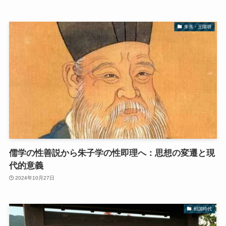
朱熹・王陽明
儒学の性善説から朱子学の性即理へ：思想の変遷と現
代的意義
2024年10月27日
戦国時代