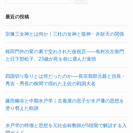
最近の投稿
宗像三女神とは何か｜三柱の女神と龍神・弁財天の関係
桜田門外の変の裏で交わされた仮祝言——有村次左衛門
と日下部松子、23歳が死を前に選んだ覚悟
四国切り取りとは何だったのか──長宗我部元親と信長・
秀吉・秀長の狭間で揺れた土佐の戦国大名
藤田幽谷と中期水戸学｜古着屋の息子が水戸藩の思想を
塗り替えた軌跡
水戸学の特徴と思想を元社会科教師が5段階で解説する入
門ガイド