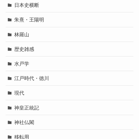
日本史横断
朱熹・王陽明
林羅山
歴史雑感
水戸学
江戸時代・徳川
現代
神皇正統記
神社仏閣
移転用