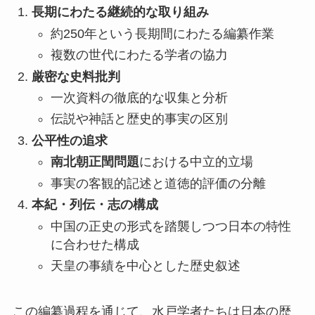
長期にわたる継続的な取り組み
約250年という長期間にわたる編纂作業
複数の世代にわたる学者の協力
厳密な史料批判
一次資料の徹底的な収集と分析
伝説や神話と歴史的事実の区別
公平性の追求
南北朝正閏問題
における中立的立場
事実の客観的記述と道徳的評価の分離
本紀・列伝・志の構成
中国の正史の形式を踏襲しつつ日本の特性
に合わせた構成
天皇の事績を中心とした歴史叙述
この編纂過程を通じて、水戸学者たちは日本の歴