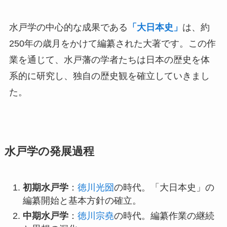
水戸学の中心的な成果である
「大日本史」
は、約
250年の歳月をかけて編纂された大著です。この作
業を通じて、水戸藩の学者たちは日本の歴史を体
系的に研究し、独自の歴史観を確立していきまし
た。
水戸学の発展過程
初期水戸学
：
徳川光圀
の時代。「大日本史」の
編纂開始と基本方針の確立。
中期水戸学
：
徳川宗堯
の時代。編纂作業の継続