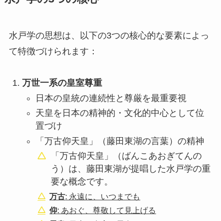
水戸学の思想は、以下の3つの核心的な要素によっ
て特徴づけられます：
万世一系の皇室尊重
日本の皇統の連続性と尊厳を最重要視
天皇を日本の精神的・文化的中心として位
置づけ
「万古仰天皇」（藤田東湖の言葉）の精神
「万古仰天皇」（ばんこあおぎてんの
う）は、藤田東湖が提唱した水戸学の重
要な概念です。
万古
: 永遠に、いつまでも
仰
: あおぐ、尊敬して見上げる