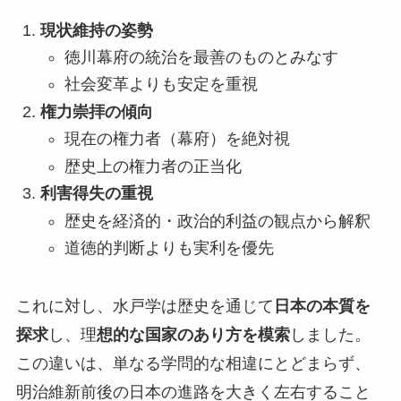
現状維持の姿勢
徳川幕府の統治を最善のものとみなす
社会変革よりも安定を重視
権力崇拝の傾向
現在の権力者（幕府）を絶対視
歴史上の権力者の正当化
利害得失の重視
歴史を経済的・政治的利益の観点から解釈
道徳的判断よりも実利を優先
これに対し、水戸学は歴史を通じて
日本の本質を
探求
し、理
想的な国家のあり方を模索
しました。
この違いは、単なる学問的な相違にとどまらず、
明治維新前後の日本の進路を大きく左右すること