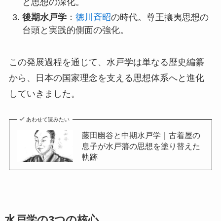
と思想の深化。
後期水戸学
：
徳川斉昭
の時代。尊王攘夷思想の
台頭と実践的側面の強化。
この発展過程を通じて、水戸学は単なる歴史編纂
から、日本の国家理念を支える思想体系へと進化
していきました。
あわせて読みたい
藤田幽谷と中期水戸学｜古着屋の
息子が水戸藩の思想を塗り替えた
軌跡
水戸学の3つの核心