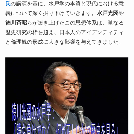
氏
の講演を基に、水戸学の本質と現代における意
義について深く掘り下げていきます。
水戸光圀
や
徳川斉昭
らが築き上げたこの思想体系は、単なる
歴史研究の枠を超え、日本人のアイデンティティ
と倫理観の形成に大きな影響を与えてきました。