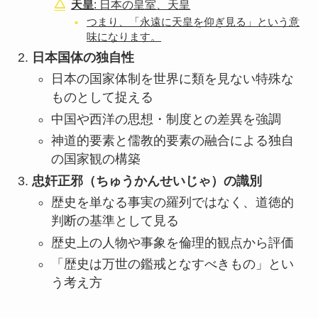
天皇
: 日本の皇室、天皇
つまり、「永遠に天皇を仰ぎ見る」という意
味になります。
日本国体の独自性
日本の国家体制を世界に類を見ない特殊な
ものとして捉える
中国や西洋の思想・制度との差異を強調
神道的要素と儒教的要素の融合による独自
の国家観の構築
忠奸正邪（ちゅうかんせいじゃ）の識別
歴史を単なる事実の羅列ではなく、道徳的
判断の基準として見る
歴史上の人物や事象を倫理的観点から評価
「歴史は万世の鑑戒となすべきもの」とい
う考え方