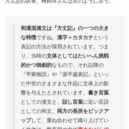
方丈記の訳者、蜂飼耳さんは次のように言う。
和漢混淆文は『方丈記』の一つの大き
な特徴
ですね。
漢字＋カタカナ
という
表記の方法が採用されています。つま
り、当時の
文体としてはたいへん挑戦
的かつ独創的
なもので、それ以降の
『平家物語』や『源平盛衰記』といっ
た中世のさまざまな作品に文体上の影
響を与えたとされています。
書き言葉
としての漢文と、
話し言葉
に近い言語
としての和文、
両方の長所をピックア
ップ
して、重ね合わせて織り上げてい