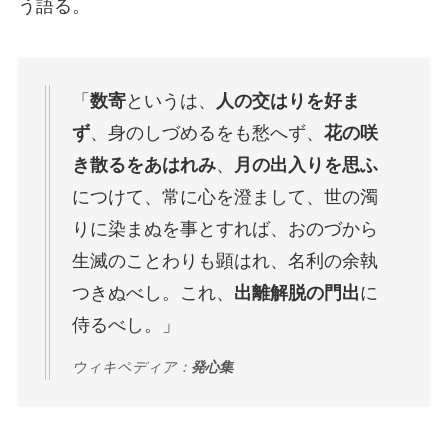
う語る。
「
数寄
というは、
人の交はりを好ま
ず
、身のしづめるをも愁へず、
花の咲
き散るをあはれみ
、
月の出入りを思ふ
につけて、常に心を澄まして、世の濁
りに染まぬを事とすれば、おのづから
生滅のことわりも顕はれ、名利の余執
つきぬべし。これ、
出離解脱の門出
に
侍るべし。」
ウィキペディア：
発心集