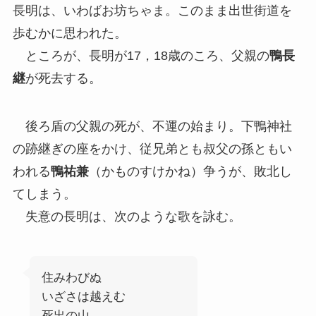
長明は、いわばお坊ちゃま。このまま出世街道を
歩むかに思われた。
ところが、長明が17，18歳のころ、父親の
鴨長
継
が死去する。
後ろ盾の父親の死が、不運の始まり。下鴨神社
の跡継ぎの座をかけ、従兄弟とも叔父の孫ともい
われる
鴨祐兼
（かものすけかね）争うが、敗北し
てしまう。
失意の長明は、次のような歌を詠む。
住みわびぬ
いざさは越えむ
死出の山