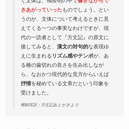
く文体は、鴨長明の中で
書きながらで
きあがっていった
ものでしょう。とい
うのが、文体について考えるときに見
えてくる一つの事実なわけですが、現
代の一読者として『方丈記』の原文に
接してみると、
漢文の対句的
な表現ゆ
えに生まれる
リズム感やテンポ
が、あ
る種の歯切れの良さを生み出しなが
ら、なおかつ現代的な見方からいえば
抒情
を秘めている文章だという印象を
受けました。
蜂飼耳訳：方丈記あとがきより