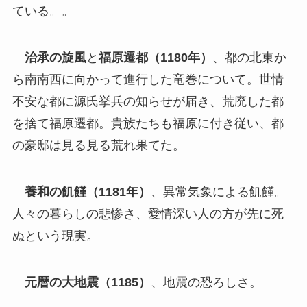
ている。。
治承の旋風
と
福原遷都（1180年）
、都の北東か
ら南南西に向かって進行した竜巻について。世情
不安な都に源氏挙兵の知らせが届き、荒廃した都
を捨て福原遷都。貴族たちも福原に付き従い、都
の豪邸は見る見る荒れ果てた。
養和の飢饉（1181年）
、異常気象による飢饉。
人々の暮らしの悲惨さ、愛情深い人の方が先に死
ぬという現実。
元暦の大地震（1185）
、地震の恐ろしさ。