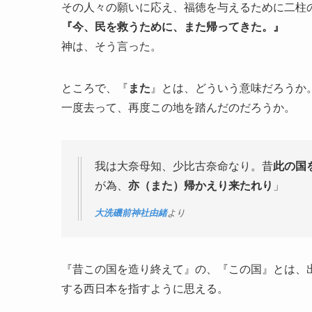
その人々の願いに応え、福徳を与えるために二柱
『今、民を救うために、また帰ってきた。』
神は、そう言った。
ところで、『
また
』とは、どういう意味だろうか
一度去って、再度この地を踏んだのだろうか。
我は大奈母知、少比古奈命なり。昔
此の国
が為、
亦（また）帰かえり来たれり
」
大洗磯前神社由緒
より
『昔この国を造り終えて』の、『この国』とは、
する西日本を指すように思える。