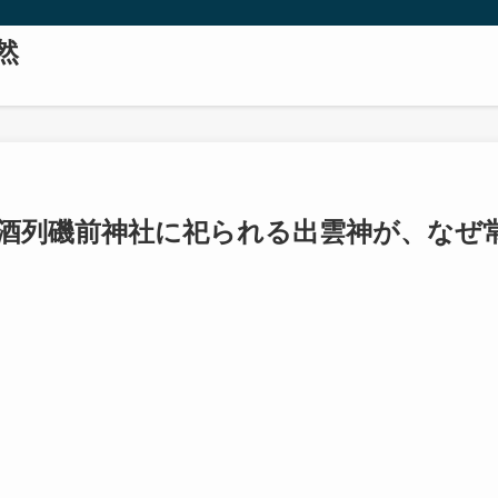
然
酒列磯前神社に祀られる出雲神が、なぜ