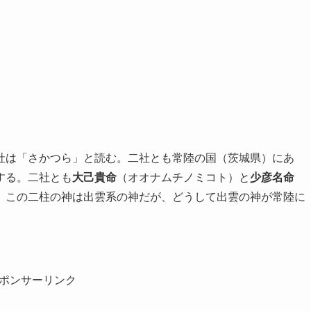
社は「さかつら」と読む。二社とも常陸の国（茨城県）にあ
する。二社とも
大己貴命
（オオナムチノミコト）と
少彦名命
。この二柱の神は出雲系の神だが、どうして出雲の神が常陸に
ポンサーリンク