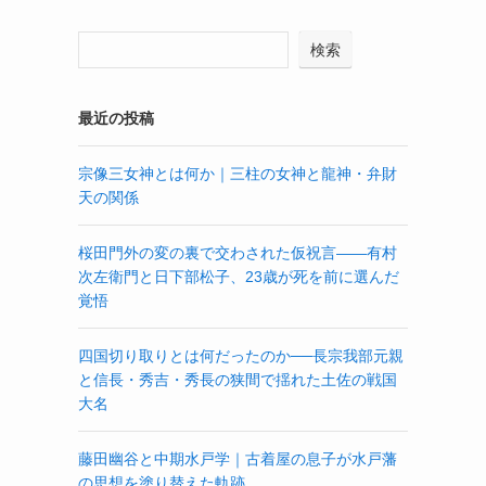
検索
最近の投稿
宗像三女神とは何か｜三柱の女神と龍神・弁財
天の関係
桜田門外の変の裏で交わされた仮祝言——有村
次左衛門と日下部松子、23歳が死を前に選んだ
覚悟
四国切り取りとは何だったのか──長宗我部元親
と信長・秀吉・秀長の狭間で揺れた土佐の戦国
大名
藤田幽谷と中期水戸学｜古着屋の息子が水戸藩
の思想を塗り替えた軌跡