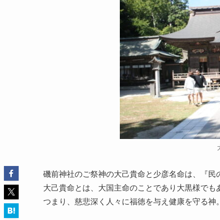
磯前神社のご祭神の大己貴命と少彦名命は、『民
大己貴命とは、大国主命のことであり大黒様でも
つまり、慈悲深く人々に福徳を与え健康を守る神