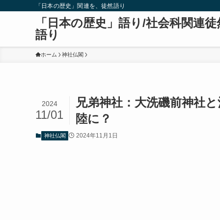
「日本の歴史」関連を、徒然語り
「日本の歴史」語り/社会科関連徒
語り
ホーム
神社仏閣
兄弟神社：大洗磯前神社と
2024
11/01
陸に？
2024年11月1日
神社仏閣