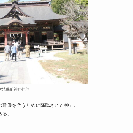
大洗磯前神社拝殿
の難儀を救うために降臨された神』。
ある。
。