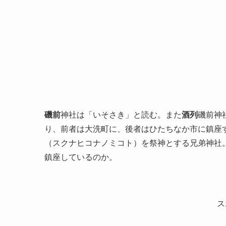
磯前
神社は「いそさき」と読む。また
酒列
磯前神
り、前者は大洗町に、後者はひたちなか市に鎮座
（スクナヒコナノミコト）を祭神とする兄弟神社
鎮座しているのか。
ス