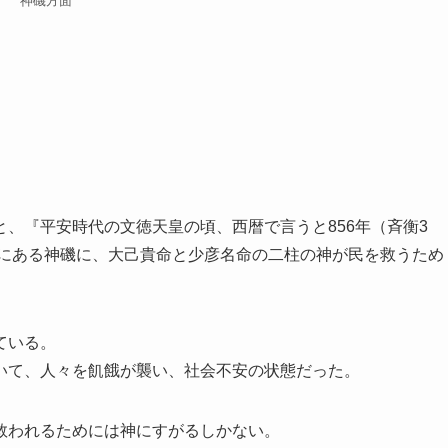
神磯方面
、『平安時代の文徳天皇の頃、西暦で言うと856年（斉衡3
下にある神磯に、大己貴命と少彦名命の二柱の神が民を救うため
ている。
いて、人々を飢餓が襲い、社会不安の状態だった。
救われるためには神にすがるしかない。