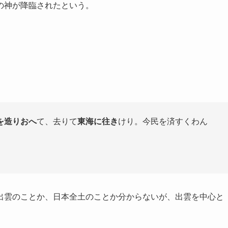
の神が降臨されたという。
。
を造りおへ
て、去りて
東海に往き
けり。今民を済すくわん
出雲のことか、日本全土のことか分からないが、出雲を中心と