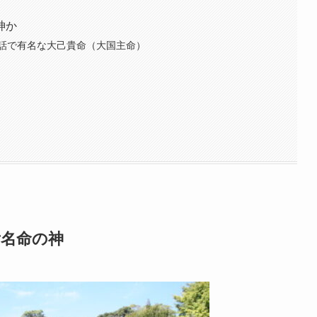
神か
話で有名な大己貴命（大国主命）
彦名命の神