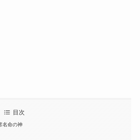
目次
彦名命の神