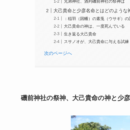
兄弟神社、酒列磯前神社の祭神は
大己貴命と少彦名命とはどのような
：稲羽（因幡）の素兎（ウサギ）の
大己貴命の神は、一度死んでいる
生き返る大己貴命
スサノオが、大己貴命に与える試練
次のページへ
磯前神社の祭神、大己貴命の神と少