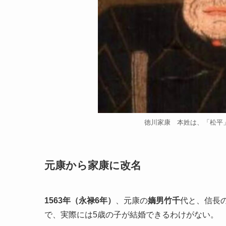
徳川家康 本姓は、「松平
元康から家康に改名
1563年（永禄6年）
、元康の
嫡男竹千
代と、信長
で、実際には5歳の子が結婚できるわけがない。