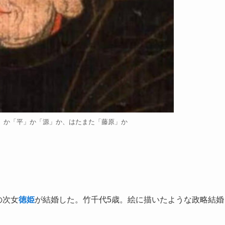
」か「平」か「源」か、はたまた「藤原」か
の次女
徳姫
が結婚した。竹千代5歳。絵に描いたような政略結婚