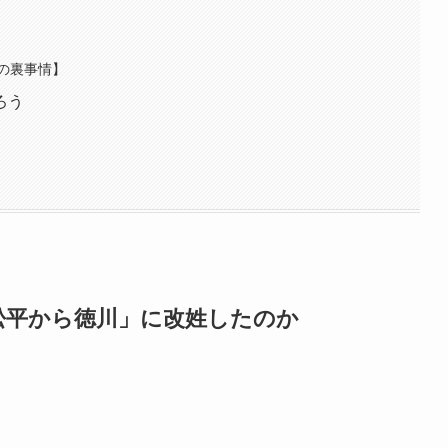
の裏事情】
ろう
松平から徳川」に改姓したのか