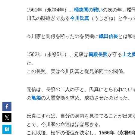
1561年（永禄4年）、
桶狭間の戦い
の次の年、
松
川氏の跡継ぎである
今川氏真
（うじざね）と争っ
今川家と関係を断ったのを契機に
織田信長
とは和
1562年（永禄5年）、元康は
鵜殿長照
が守る
上之
た。
この長照、実は今川氏真と従兄弟同士の関係。
元信は、長照の二人の子と、氏真にとらわれてい
の
亀姫
の人質交換を求め、成功させたのだった。
氏真にすれば、自分の身内を見捨てることが出来
とで、今川家の命運はほぼ尽きる。
これ以後、松平の優位が決定し、
1566年（永禄9