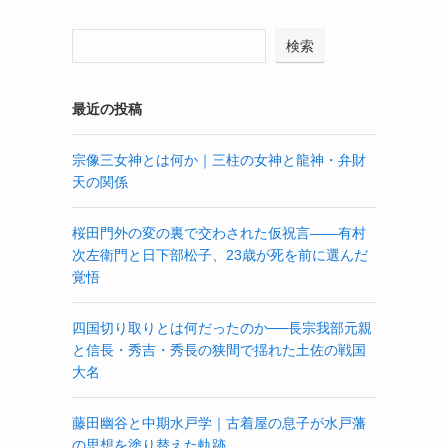
検索
最近の投稿
宗像三女神とは何か｜三柱の女神と龍神・弁財
天の関係
桜田門外の変の裏で交わされた仮祝言——有村
次左衛門と日下部松子、23歳が死を前に選んだ
覚悟
四国切り取りとは何だったのか──長宗我部元親
と信長・秀吉・秀長の狭間で揺れた土佐の戦国
大名
藤田幽谷と中期水戸学｜古着屋の息子が水戸藩
の思想を塗り替えた軌跡