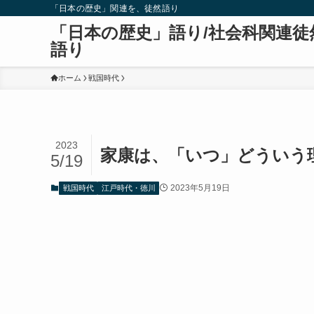
「日本の歴史」関連を、徒然語り
「日本の歴史」語り/社会科関連徒
語り
ホーム
戦国時代
2023
家康は、「いつ」どういう
5/19
2023年5月19日
戦国時代
江戸時代・徳川