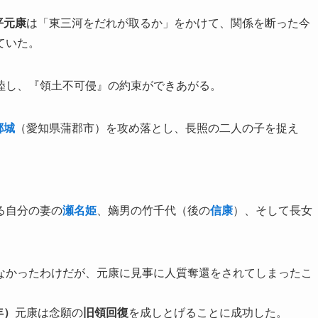
平元康
は「東三河をだれが取るか」をかけて、関係を断った今
ていた。
睦し、『領土不可侵』の約束ができあがる。
郷城
（愛知県蒲郡市）を攻め落とし、長照の二人の子を捉え
る自分の妻の
瀬名姫
、嫡男の竹千代（後の
信康
）、そして長女
なかったわけだが、元康に見事に人質奪還をされてしまったこ
年）
元康は念願の
旧領回復
を成しとげることに成功した。