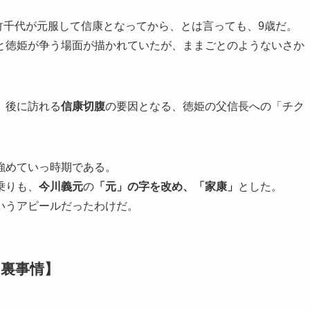
、竹千代が元服して信康となってから、とは言っても、9歳だ。
と徳姫が争う場面が描かれていたが、ままごとのようないさか
、後に訪れる
信康切腹
の要因となる、徳姫の父信長への「チク
強めていっ時期である。
乗りも、
今川義元
の
「元」の字を改め、「家康」
とした。
いうアピールだったわけだ。
の裏事情】