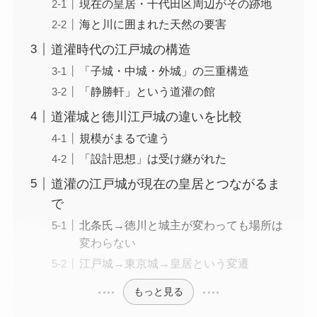
現在の皇居・千代田区周辺がその跡地
海と川に囲まれた天然の要害
道灌時代の江戸城の構造
「子城・中城・外城」の三重構造
「静勝軒」という道灌の館
道灌城と徳川江戸城の違いを比較
規模がまるで違う
「設計思想」は受け継がれた
道灌の江戸城が現在の皇居とつながるま
で
北条氏→徳川と城主が変わっても場所は
変わらない
江戸城→東京城→皇居という変遷
もっと見る