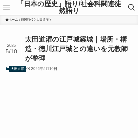
「日本の歴史」語り/社会科関連徒
然語り
ホーム
戦国時代
太田道灌
太田道灌の江戸城築城｜場所・構
2026
造・徳川江戸城との違いを元教師
5/10
が整理
2026年5月10日
太田道灌