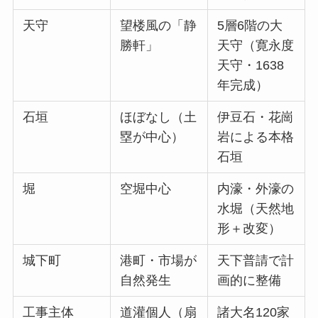
天守
望楼風の「静
5層6階の大
勝軒」
天守（寛永度
天守・1638
年完成）
石垣
ほぼなし（土
伊豆石・花崗
塁が中心）
岩による本格
石垣
堀
空堀中心
内濠・外濠の
水堀（天然地
形＋改変）
城下町
港町・市場が
天下普請で計
自然発生
画的に整備
工事主体
道灌個人（扇
諸大名120家