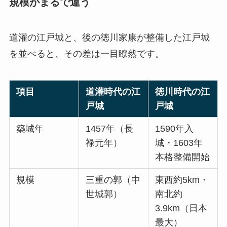
規模がまるで違う
道灌の江戸城と、後の徳川家康が整備した江戸城
を並べると、その差は一目瞭然です。
項目
道灌時代の江
徳川時代の江
戸城
戸城
築城年
1457年（長
1590年入
禄元年）
城・1603年
本格整備開始
規模
三重の郭（中
東西約5km・
世城郭）
南北約
3.9km（日本
最大）