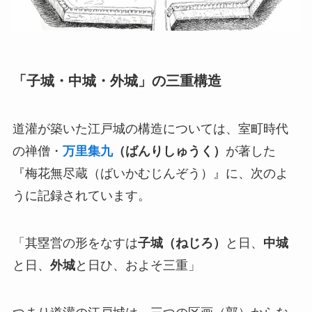
「子城・中城・外城」の三重構造
道灌が築いた江戸城の構造については、室町時代
の禅僧・
万里集九
（ばんりしゅうく）
が著した
『梅花無尽蔵（ばいかむじんぞう）』に、次のよ
うに記録されています。
「其塁営の形をなすは
子城（ねじろ）
と日、
中城
と日、
外城
と日ひ、およそ三重」