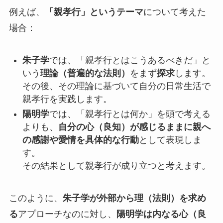
例えば、
「親孝行」というテーマ
について考えた
場合：
朱子学
では、「親孝行とはこうあるべきだ」と
いう
理論（普遍的な法則）
をまず
探求
します。
その後、その理論に基づいて自分の日常生活で
親孝行を実践します。
陽明学
では、「親孝行とは何か」を頭で考える
よりも、
自分の心（良知）が感じるままに親へ
の感謝や愛情を具体的な行動
として表現しま
す。
その結果として親孝行が成り立つと考えます。
このように、
朱子学が外部から理（法則）を求め
る
アプローチなのに対し、
陽明学は内なる心（良