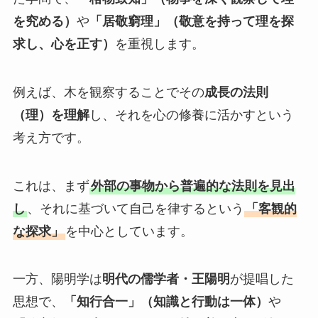
を究める）
や
「居敬窮理」（敬意を持って理を探
求し、心を正す）
を重視します。
例えば、木を観察することでその
成長の法則
（理）を理解
し、それを心の修養に活かすという
考え方です。
これは、まず
外部の事物から普遍的な法則を見出
し
、それに基づいて自己を律するという
「客観的
な探求」
を中心としています。
一方、陽明学は
明代の儒学者・王陽明
が提唱した
思想で、
「知行合一」（知識と行動は一体）
や