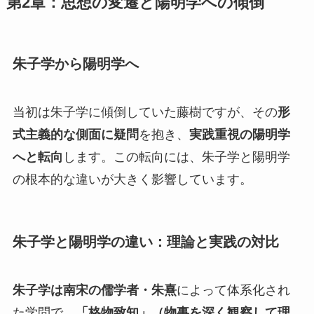
第2章：思想の変遷と陽明学への傾倒
朱子学から陽明学へ
当初は朱子学に傾倒していた藤樹ですが、その
形
式主義的な側面に疑問
を抱き、
実践重視の陽明学
へと転向
します。この転向には、朱子学と陽明学
の根本的な違いが大きく影響しています。
朱子学と陽明学の違い：理論と実践の対比
朱子学は南宋の儒学者・朱熹
によって体系化され
た学問で、
「格物致知」（物事を深く観察して理