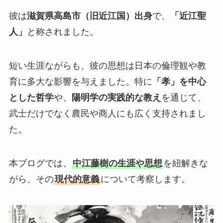
彼は
滋賀県高島市（旧近江国）出身
で、
「近江聖
人」
と称されました。
短い生涯ながらも、彼の思想は日本の倫理観や教
育に多大な影響を与えました。特に
「孝」を中心
とした哲学
や、
陽明学の実践的な教え
を通じて、
武士だけでなく農民や商人にも広く支持されまし
た。
本ブログでは、
中江藤樹の生涯や思想
を紐解きな
がら、その
現代的意義
について考察します。