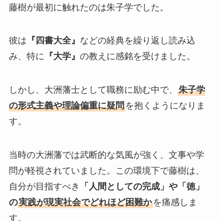
藤樹が最初に触れたのは朱子学でした。
彼は
『四書大全』
などの経典を繰り返し読み込
み、特に
『大学』
の教えに感銘を受けました。
しかし、大洲藩士として職務に励む中で、
朱子学
の形式主義や理論偏重に疑問
を抱くようになりま
す。
当時の大洲藩では武断的な気風が強く、文事や学
問が軽視されていました。この環境下で藤樹は、
自分が目指すべき
「人間としての完成」や「徳」
の
実践が現実社会でどれほど困難か
を痛感しま
す。