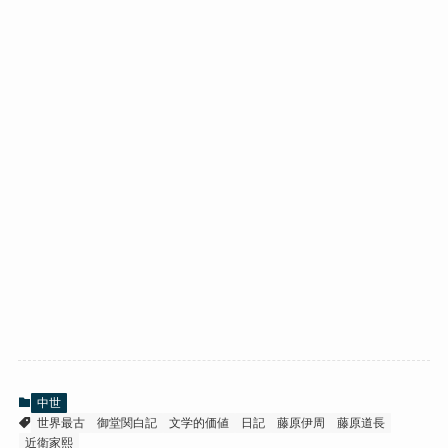
中世
世界最古
御堂関白記
文学的価値
日記
藤原伊周
藤原道長
近衛家熙