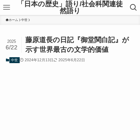
「日本の歴史」語り/社会科関連徒
然語り
ホーム
中世
藤原道長の日記『御堂関白記』が
2025
6/22
示す世界最古の文学的価値
2024年12月13日
2025年6月22日
中世