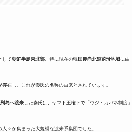
として
朝鮮半島東北部
、特に現在の韓
国慶尚北道蔚珍地域
に由
が存在し、これが秦氏の名称の由来とされています。
本列島へ渡来
した秦氏は、ヤマト王権下で「ウジ・カバネ制度
つ人々が集まった大規模な渡来系集団でした。