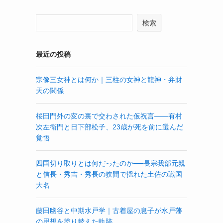
検索
最近の投稿
宗像三女神とは何か｜三柱の女神と龍神・弁財
天の関係
桜田門外の変の裏で交わされた仮祝言——有村
次左衛門と日下部松子、23歳が死を前に選んだ
覚悟
四国切り取りとは何だったのか──長宗我部元親
と信長・秀吉・秀長の狭間で揺れた土佐の戦国
大名
藤田幽谷と中期水戸学｜古着屋の息子が水戸藩
の思想を塗り替えた軌跡