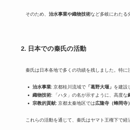
そのため、
治水事業や織物技術
など多岐にわたる
2. 日本での秦氏の活動
秦氏は日本各地で多くの功績を残しました。特に
治水事業
: 京都桂川流域で
「葛野大堰」
を建設
織物技術
: 「ハタ」の名が示すように、高度な
宗教的貢献
: 京都太秦地区では
広隆寺（蜂岡寺
これらの活動を通じて、秦氏はヤマト王権下で経