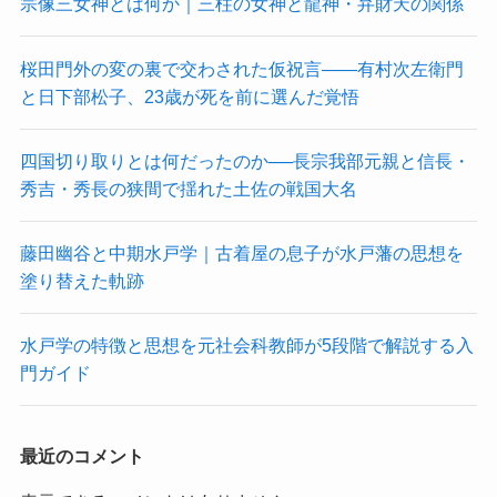
宗像三女神とは何か｜三柱の女神と龍神・弁財天の関係
桜田門外の変の裏で交わされた仮祝言——有村次左衛門
と日下部松子、23歳が死を前に選んだ覚悟
四国切り取りとは何だったのか──長宗我部元親と信長・
秀吉・秀長の狭間で揺れた土佐の戦国大名
藤田幽谷と中期水戸学｜古着屋の息子が水戸藩の思想を
塗り替えた軌跡
水戸学の特徴と思想を元社会科教師が5段階で解説する入
門ガイド
最近のコメント