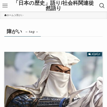
「日本の歴史」語り/社会科関連徒
然語り
ホーム
障がい
障がい
– tag –
戦国時代