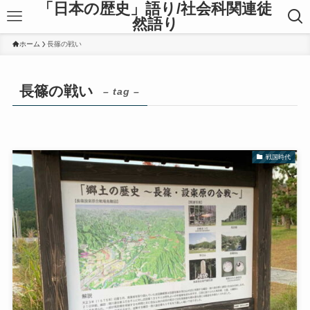
「日本の歴史」語り/社会科関連徒
然語り
ホーム
長篠の戦い
長篠の戦い
– tag –
戦国時代