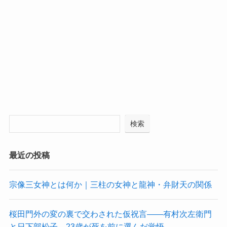
検索
最近の投稿
宗像三女神とは何か｜三柱の女神と龍神・弁財天の関係
桜田門外の変の裏で交わされた仮祝言——有村次左衛門
と日下部松子、23歳が死を前に選んだ覚悟