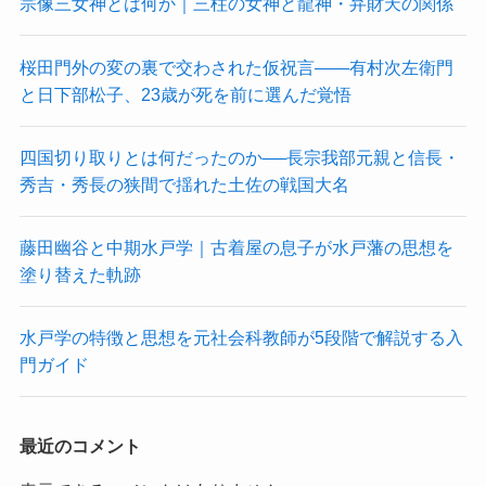
宗像三女神とは何か｜三柱の女神と龍神・弁財天の関係
桜田門外の変の裏で交わされた仮祝言——有村次左衛門
と日下部松子、23歳が死を前に選んだ覚悟
四国切り取りとは何だったのか──長宗我部元親と信長・
秀吉・秀長の狭間で揺れた土佐の戦国大名
藤田幽谷と中期水戸学｜古着屋の息子が水戸藩の思想を
塗り替えた軌跡
水戸学の特徴と思想を元社会科教師が5段階で解説する入
門ガイド
最近のコメント