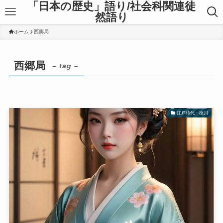
「日本の歴史」語り/社会科関連徒
然語り
ホーム
西郷局
西郷局
– tag –
江戸時代・徳川