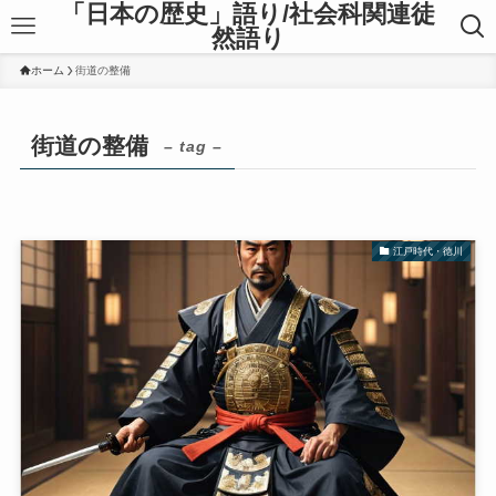
「日本の歴史」語り/社会科関連徒
然語り
ホーム
街道の整備
街道の整備
– tag –
江戸時代・徳川