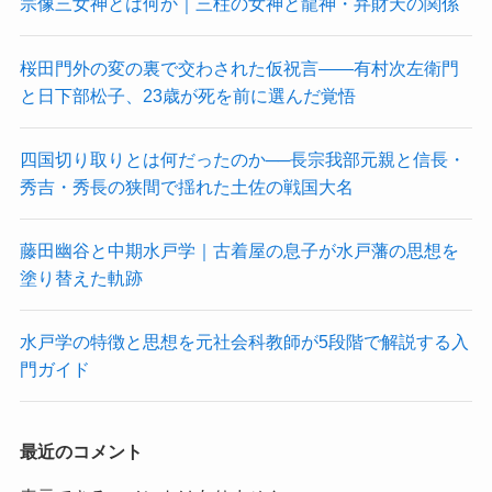
宗像三女神とは何か｜三柱の女神と龍神・弁財天の関係
桜田門外の変の裏で交わされた仮祝言——有村次左衛門
と日下部松子、23歳が死を前に選んだ覚悟
四国切り取りとは何だったのか──長宗我部元親と信長・
秀吉・秀長の狭間で揺れた土佐の戦国大名
藤田幽谷と中期水戸学｜古着屋の息子が水戸藩の思想を
塗り替えた軌跡
水戸学の特徴と思想を元社会科教師が5段階で解説する入
門ガイド
最近のコメント