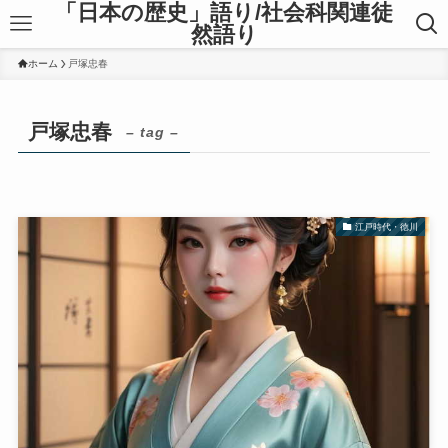
「日本の歴史」語り/社会科関連徒
然語り
ホーム
戸塚忠春
戸塚忠春
– tag –
江戸時代・徳川