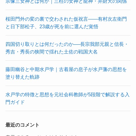
宗像三女神とは何か｜三柱の女神と龍神・弁財天の関係
桜田門外の変の裏で交わされた仮祝言——有村次左衛門
と日下部松子、23歳が死を前に選んだ覚悟
四国切り取りとは何だったのか──長宗我部元親と信長・
秀吉・秀長の狭間で揺れた土佐の戦国大名
藤田幽谷と中期水戸学｜古着屋の息子が水戸藩の思想を
塗り替えた軌跡
水戸学の特徴と思想を元社会科教師が5段階で解説する入
門ガイド
最近のコメント