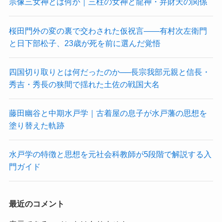
宗像三女神とは何か｜三柱の女神と龍神・弁財天の関係
桜田門外の変の裏で交わされた仮祝言——有村次左衛門
と日下部松子、23歳が死を前に選んだ覚悟
四国切り取りとは何だったのか──長宗我部元親と信長・
秀吉・秀長の狭間で揺れた土佐の戦国大名
藤田幽谷と中期水戸学｜古着屋の息子が水戸藩の思想を
塗り替えた軌跡
水戸学の特徴と思想を元社会科教師が5段階で解説する入
門ガイド
最近のコメント