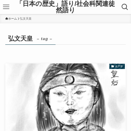
「日本の歴史」語り/社会科関連徒
然語り
ホーム
弘文天皇
弘文天皇
– tag –
水戸学